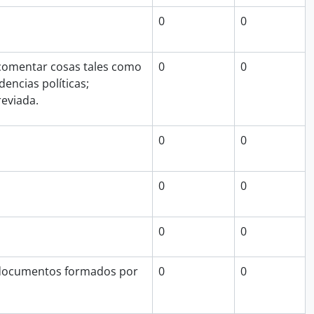
0
0
a comentar cosas tales como
0
0
encias políticas;
eviada.
0
0
0
0
0
0
s documentos formados por
0
0