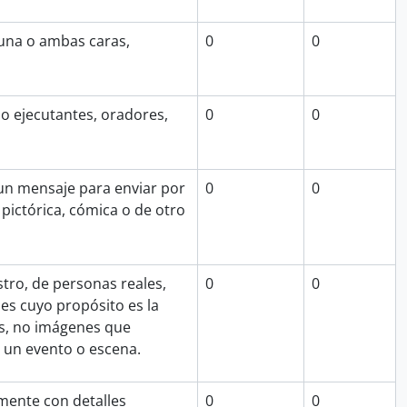
 una o ambas caras,
0
0
s o ejecutantes, oradores,
0
0
 un mensaje para enviar por
0
0
pictórica, cómica o de otro
tro, de personas reales,
0
0
es cuyo propósito es la
as, no imágenes que
 un evento o escena.
ente con detalles
0
0