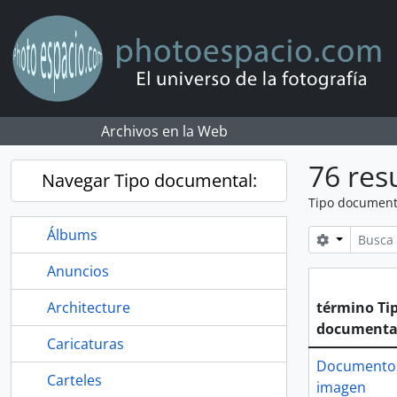
Skip to main content
Archivos en la Web
76 res
Navegar Tipo documental:
Tipo document
Álbums
Search opt
Anuncios
Architecture
término Ti
documenta
Caricaturas
Documento
Carteles
imagen