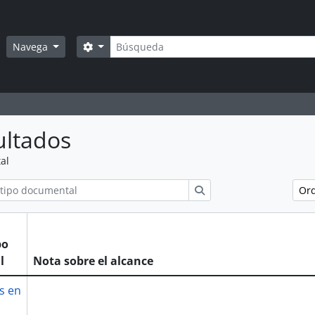
Búsqueda
Search options
Navega
ultados
al
ions
Búsqueda
Ord
po
l
Nota sobre el alcance
s en