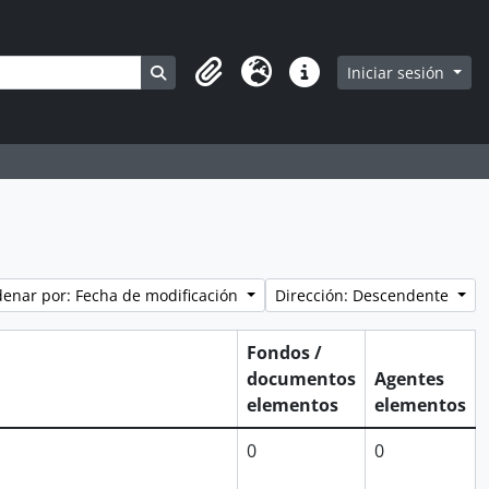
Search in browse page
Iniciar sesión
Clipboard
Idioma
Enlaces rápidos
enar por: Fecha de modificación
Dirección: Descendente
Fondos /
documentos
Agentes
elementos
elementos
0
0