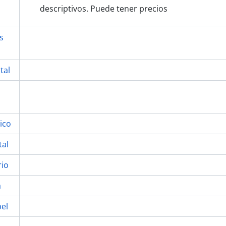
descriptivos. Puede tener precios
s
tal
ico
tal
rio
a
el