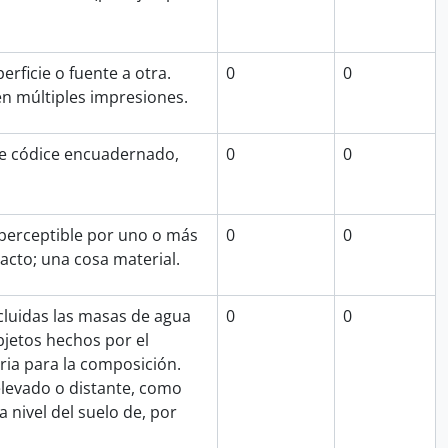
rficie o fuente a otra.
0
0
en múltiples impresiones.
e códice encuadernado,
0
0
 perceptible por uno o más
0
0
tacto; una cosa material.
ncluidas las masas de agua
0
0
bjetos hechos por el
ia para la composición.
elevado o distante, como
 nivel del suelo de, por