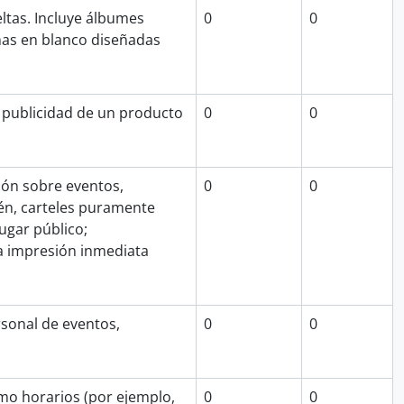
ltas. Incluye álbumes
0
0
as en blanco diseñadas
publicidad de un producto
0
0
ción sobre eventos,
0
0
ién, carteles puramente
ugar público;
na impresión inmediata
rsonal de eventos,
0
0
o horarios (por ejemplo,
0
0