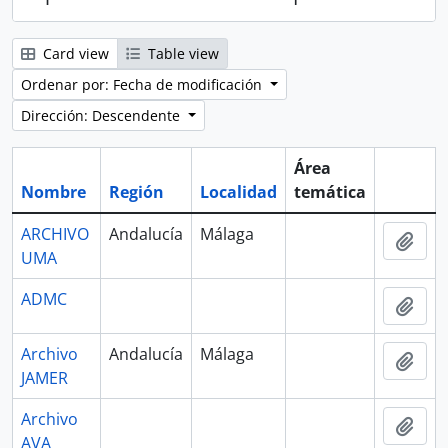
Card view
Table view
Ordenar por: Fecha de modificación
Dirección: Descendente
Área
Nombre
Región
Localidad
temática
Portapa
ARCHIVO
Andalucía
Málaga
Añad
UMA
ADMC
Añad
Archivo
Andalucía
Málaga
Añad
JAMER
Archivo
Añad
AVA